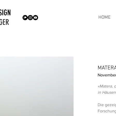
SIGN
HOME
GER
MATER
November
«Matera, d
in Häuser
Die gezei
Forschung