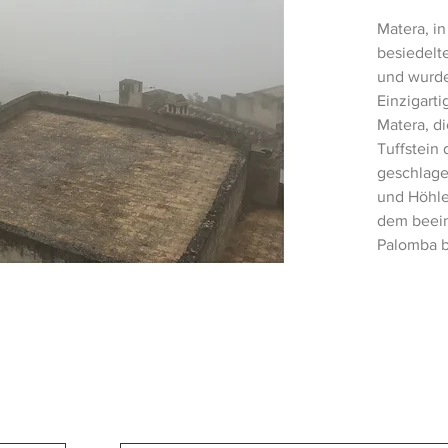
Matera, in
besiedelt
und wurde
Einzigarti
Matera, d
Tuffstein 
geschlage
und Höhle
dem beein
Palomba 